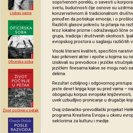
sopstvenom poreklu, o savesti u korporat
svetu, budućnosti čije osnove su uzdrm
Ljubav sama
konzervativnom ili tradicionalnom društv
prinuđen da potiskuje emocije, i o prošlo
Različiti glasovi pokreću ta pitanja na razl
kroz lokalne prizme i odražavajući lične 
grupa, tradicija i društvenih okolnosti. Ipa
evropskog prostora u saglasju različitih 
Visoki literarni kvaliteti, specifični narativ
kao prikriveni akter i epohe u kojima su na
Oficirska soba
iziskivali su prevodioce i jezičke stručnj
jezičkim finesama kakve se mogu naći s
delima.
Rezultat ozbiljnog i odgovornog pristupa u
jeste devet knjiga koje su pred vama – na
obogaćuju korpus evropske književnosti
uvek uzbudljivo pronicanje u drugačije kn
Ovaj izdavačko-prevodilački projekat Heli
Život počinje u petak
programa Kreativna Evropa u okviru evro
sektorima za kulturu i medije.