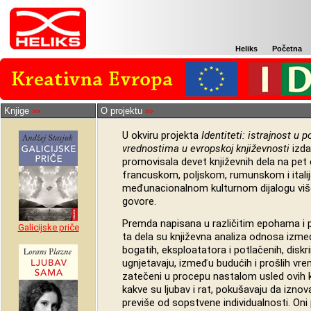
Heliks
Početna
Knjige
O projektu
>>
>>
U okviru projekta
Identiteti: istrajnost u 
vrednostima u evropskoj književnosti
izda
promovisala devet književnih dela na pet
francuskom, poljskom, rumunskom i ital
međunacionalnom kulturnom dijalogu više 
govore.
Premda napisana u različitim epohama i po
Galicijske priče
ta dela su književna analiza odnosa izme
bogatih, eksploatatora i potlačenih, diskri
ugnjetavaju, između budućih i prošlih vr
zatečeni u procepu nastalom usled ovih 
kakve su ljubav i rat, pokušavaju da izno
previše od sopstvene individualnosti. Oni 