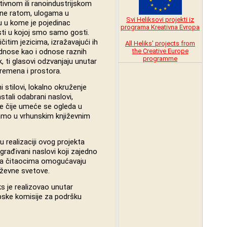
ivnom ili ranoindustrijskom
ane ratom, ulogama u
Svi Heliksovi projekti iz
u u kome je pojedinac
programa Kreativna Evropa
sti u kojoj smo samo gosti.
ičitim jezicima, izražavajući ih
All Heliks' projects from
the Creative Europe
odnose kao i odnose raznih
programme
k, ti glasovi odzvanjaju unutar
vremena i prostora.
ni stilovi, lokalno okruženje
stali odabrani naslovi,
ake čije umeće se ogleda u
amo u vrhunskim književnim
 realizaciji ovog projekta
građivani naslovi koji zajedno
, a čitaocima omogućavaju
jiževne svetove.
ks je realizovao unutar
pske komisije za podršku