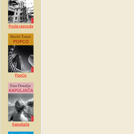
Posle razvoda
PopCo
Kapuljača