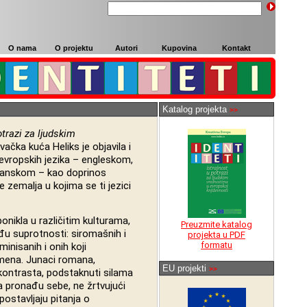
O nama
O projektu
Autori
Kupovina
Kontakt
Katalog projekta
>>
potrazi za ljudskim
vačka kuća Heliks je objavila i
 evropskih jezika – engleskom,
ijanskom – kao doprinos
zemalja u kojima se ti jezici
nikla u različitim kulturama,
Preuzmite katalog
đu suprotnosti: siromašnih i
projekta u PDF
formatu
minisanih i onih koji
emena. Junaci romana,
EU projekti
>>
kontrasta, podstaknuti silama
va pronađu sebe, ne žrtvujući
postavljaju pitanja o