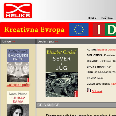
Heliks
Početna
Knjige
Sever i jug
>>
>>
AUTOR:
Elizabet Gaskel
BIBLIOTEKA:
Kreativna
OBLAST:
Beletristika; 
BROJ STRANA:
424
ISBN:
978-86-86059-76
POVEZ:
Meki
CENA:
1100 dinara.
Nar
Galicijske priče
Odlomak
OPIS KNJIGE