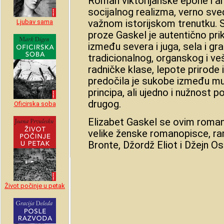
Roman viktorijanske epohe i a
socijalnog realizma, verno s
važnom istorijskom trenutku.
Ljubav sama
proze Gaskel je autentično pri
između severa i juga, sela i gr
tradicionalnog, organskog i veš
radničke klase, lepote prirode 
predočila je sukobe između mu
principa, ali ujedno i nužnost po
drugog.
Oficirska soba
Elizabet Gaskel se ovim rom
velike ženske romanopisce, ra
Bronte, Džordž Eliot i Džejn Ost
Život počinje u petak