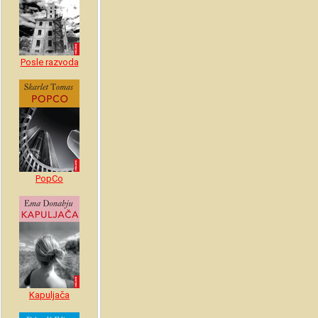
Posle razvoda
PopCo
Kapuljača