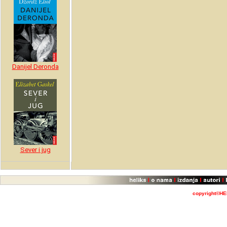
Danijel Deronda
Sever i jug
copyright©HE