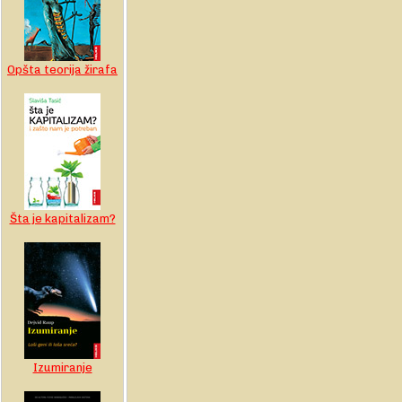
Opšta teorija žirafa
Šta je kapitalizam?
Izumiranje