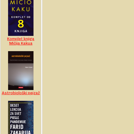
Komplet knjiga
Mičija Kakua
Astrobiološki pejzaž