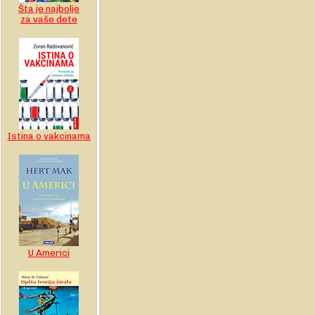
Šta je najbolje
za vaše dete
Istina o vakcinama
U Americi