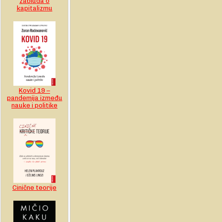
zabluda o
kapitalizmu
Kovid 19 –
pandemija između
nauke i politike
Cinične teorije