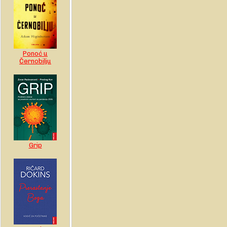
Ponoć u
Černobilju
Grip