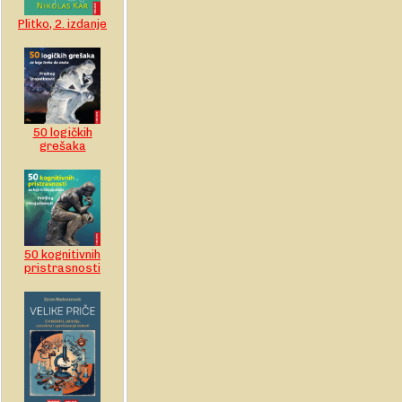
Plitko, 2. izdanje
50 logičkih
grešaka
50 kognitivnih
pristrasnosti