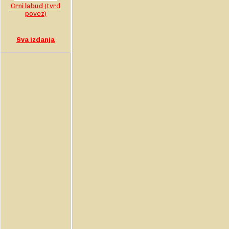
Crni labud (tvrd
povez)
Sva izdanja