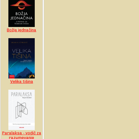
Božja jednačina
Velika tišina
Paralaksa - vodič za
razumevanje