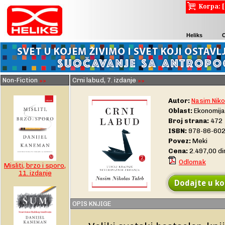
Korpa: 
Heliks
Non-Fiction
Crni labud, 7. izdanje
>>
>>
Autor:
Nasim Niko
Oblast:
Ekonomija
Broj strana:
472
ISBN:
978-86-602
Povez:
Meki
Cena:
2.497,00 d
Odlomak
Misliti, brzo i sporo,
11. izdanje
Dodajte u ko
OPIS KNJIGE