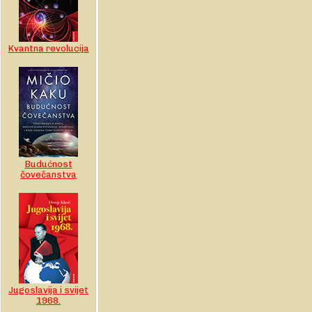
Kvantna revolucija
Budućnost
čovečanstva
Jugoslavija i svijet
1968.