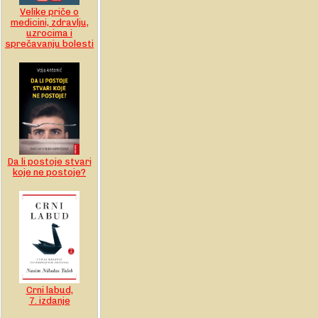
Velike priče o
medicini, zdravlju,
uzrocima i
sprečavanju bolesti
Da li postoje stvari
koje ne postoje?
Crni labud,
7. izdanje