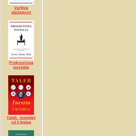
Varljiva
slučajnost
Prokrustova
postelja
Taleb - komplet
od 5 knjiga