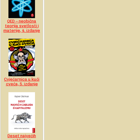
QED – neobična
teorija svetlosti i
materije, 4. izdanje
Cvjećarnica u kući
cveća, 5. izdanje
Deset najvećih