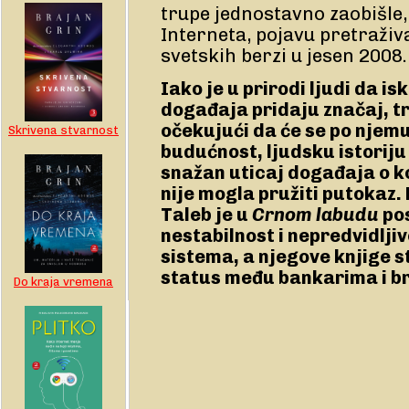
trupe jednostavno zaobišle,
Interneta, pojavu pretraživ
svetskih berzi u jesen 2008.
Iako je u prirodi ljudi da i
događaja pridaju značaj, tr
očekujući da će se po njemu 
Skrivena stvarnost
budućnost, ljudsku istoriju
snažan uticaj događaja o k
nije mogla pružiti putokaz.
Taleb je u
Crnom labudu
po
nestabilnost i nepredvidlj
sistema, a njegove knjige st
status među bankarima i br
Do kraja vremena