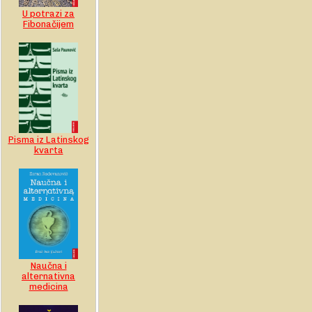
U potrazi za
Fibonačijem
Pisma iz Latinskog
kvarta
Naučna i
alternativna
medicina