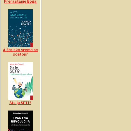
Prerastanje Boga
A šta ako vreme ne
postoji?
Šta je SETI?