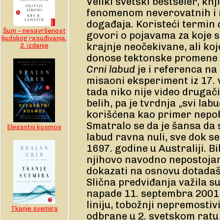
Veliki svetski bestseler, knj
fenomenom neverovatnih i n
događaja. Koristeći termin
Šum – nesavršenost
govori o pojavama za koje 
ljudskog rasuđivanja,
krajnje neočekivane, ali koj
2. izdanje
donose tektonske promene n
Crni labud
je i referenca na 
misaoni eksperiment iz 17. 
tada niko nije video drugač
belih, pa je tvrdnja „svi labu
korišćena kao primer nepobi
Smatralo se da je šansa da 
Elegantni kosmos
labud ravna nuli, sve dok se
1697. godine u Australiji. Bi
njihovo navodno nepostojan
dokazati na osnovu dotadaš
Slična predviđanja važila su
napade 11. septembra 2001
liniju, tobožnji nepremosti
Tkanje svemira
odbrane u 2. svetskom ratu