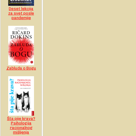
Deset lekcija
za svet posle
pandemije
Zabluda o Bogu
Šta pije krava?
Psihologija
racionalnog
mišljenja