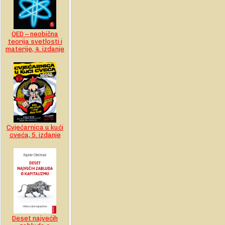
QED – neobična
teorija svetlosti i
materije, 4. izdanje
Cvjećarnica u kući
cveća, 5. izdanje
Deset najvećih