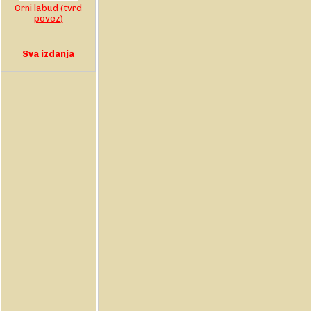
Crni labud (tvrd
povez)
Sva izdanja