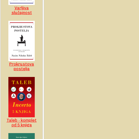
Varljiva
slučajnost
Prokrustova
postelja
Taleb - komplet
od 5 knjiga