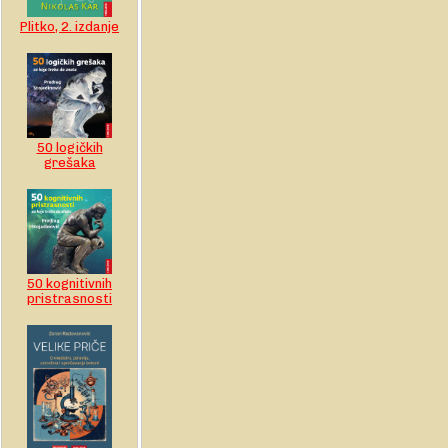
Plitko, 2. izdanje
50 logičkih
grešaka
50 kognitivnih
pristrasnosti