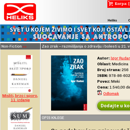
Korpa: 
Heliks
Non-Fiction
Zao zrak – razmišljanja o zdravlju i bolesti u 21. 
>>
Autor:
Igor Ruda
Oblast:
Medicina
Broj strana:
256
ISBN:
978-86-602
Povez:
Meki
Cena:
1.540,00 d
Odlomak
Misliti, brzo i sporo,
11. izdanje
Dodajte u ko
OPIS KNJIGE