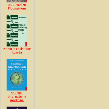
U potrazi za
Fibonačijem
Pisma iz Latinskog
kvarta
Naučna i
alternativna
medicina