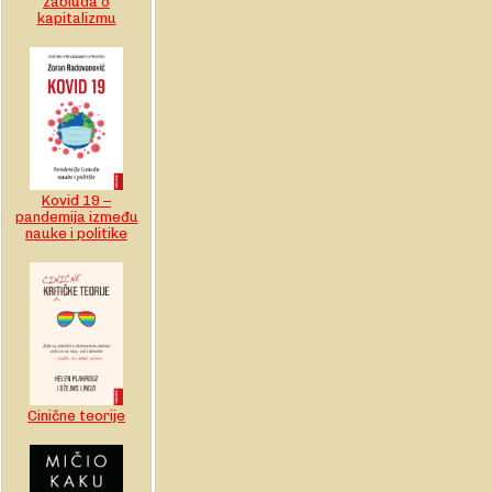
zabluda o
kapitalizmu
Kovid 19 –
pandemija između
nauke i politike
Cinične teorije