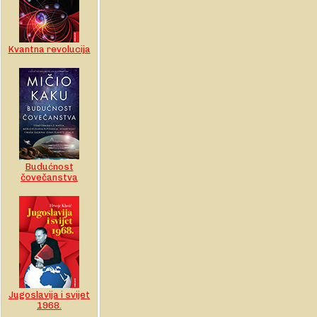
Kvantna revolucija
Budućnost
čovečanstva
Jugoslavija i svijet
1968.