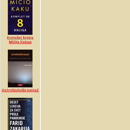
Komplet knjiga
Mičija Kakua
Astrobiološki pejzaž