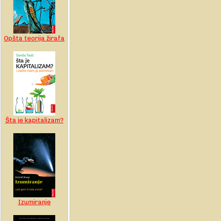
Opšta teorija žirafa
Šta je kapitalizam?
Izumiranje