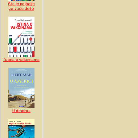
Šta je najbolje
za vaše dete
Istina o vakcinama
U Americi