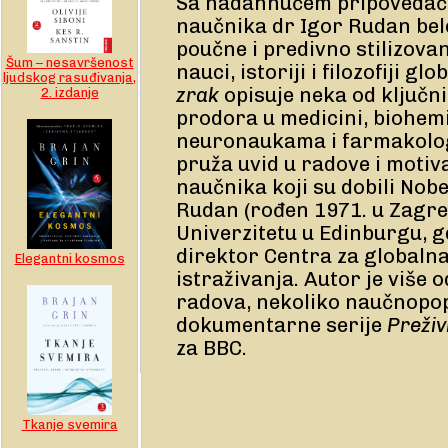
Sa nadahnućem pripovedač
naučnika dr Igor Rudan bele
poučne i predivno stilizovan
Šum – nesavršenost
nauci, istoriji i filozofiji g
ljudskog rasuđivanja,
zrak
opisuje neka od ključni
2. izdanje
prodora u medicini, biohemij
neuronaukama i farmakolog
pruža uvid u radove i moti
naučnika koji su dobili Nob
Rudan (rođen 1971. u Zagreb
Univerzitetu u Edinburgu, gd
direktor Centra za globaln
Elegantni kosmos
istraživanja. Autor je više 
radova, nekoliko naučnopop
dokumentarne serije
Preživ
za BBC.
Tkanje svemira