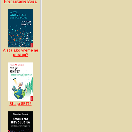
Prerastanje Boga
A šta ako vreme ne
postoji?
Šta je SETI?