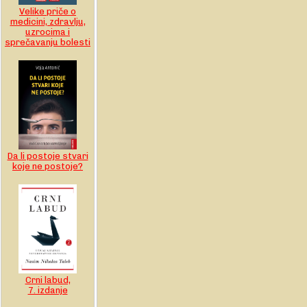
Velike priče o
medicini, zdravlju,
uzrocima i
sprečavanju bolesti
Da li postoje stvari
koje ne postoje?
Crni labud,
7. izdanje