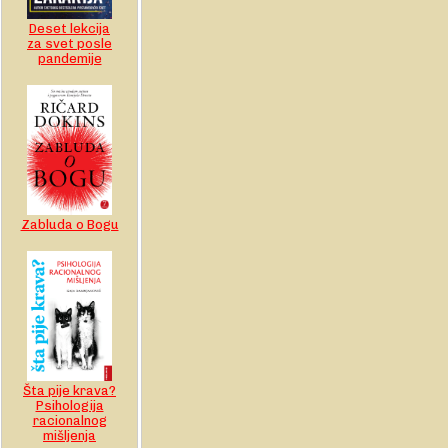
Deset lekcija
za svet posle
pandemije
Zabluda o Bogu
Šta pije krava?
Psihologija
racionalnog
mišljenja