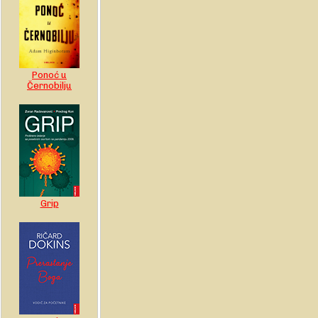
Ponoć u
Černobilju
Grip