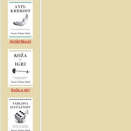
Antikrhkost
Koža u igri