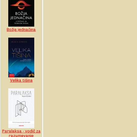
Božja jednačina
Velika tišina
Paralaksa - vodič za
razumevanje