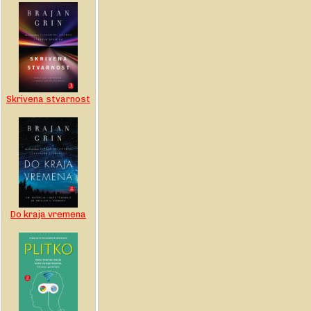
Skrivena stvarnost
Do kraja vremena