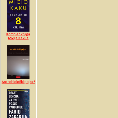
Komplet knjiga
Mičija Kakua
Astrobiološki pejzaž