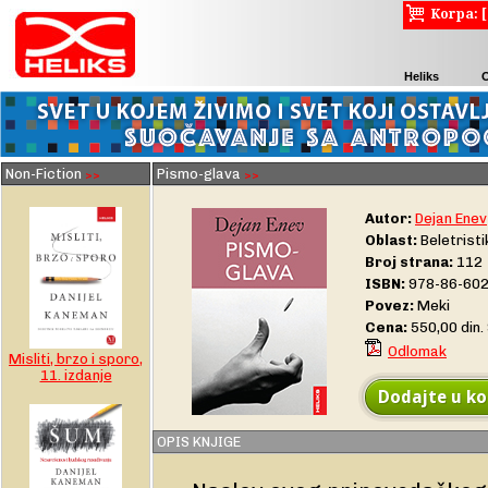
Korpa: 
Heliks
Non-Fiction
Pismo-glava
>>
>>
Autor:
Dejan Enev
Oblast:
Beletristi
Broj strana:
112
ISBN:
978-86-602
Povez:
Meki
Cena:
550,00 din
Odlomak
Misliti, brzo i sporo,
11. izdanje
Dodajte u ko
OPIS KNJIGE