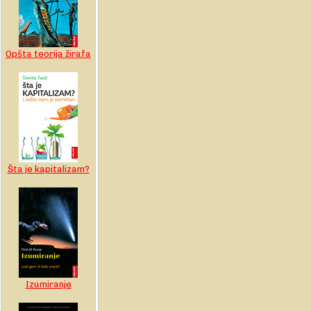
Opšta teorija žirafa
Šta je kapitalizam?
Izumiranje