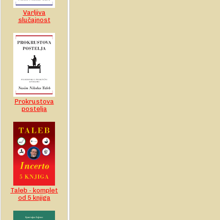
Varljiva
slučajnost
Prokrustova
postelja
Taleb - komplet
od 5 knjiga