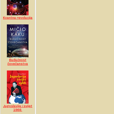
Kvantna revolucija
Budućnost
čovečanstva
Jugoslavija i svijet
1968.