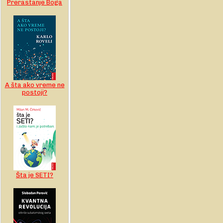
Prerastanje Boga
A šta ako vreme ne
postoji?
Šta je SETI?