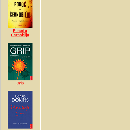
Ponoć u
Černobilju
Grip