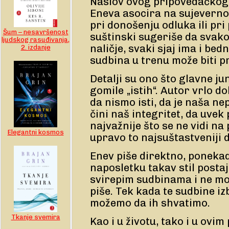
Naslov ovog pripovedačkog
Eneva asocira na sujeverno
pri donošenju odluka ili pri 
Šum – nesavršenost
suštinski sugeriše da svako
ljudskog rasuđivanja,
naličje, svaki sjaj ima i be
2. izdanje
sudbina u trenu može biti 
Detalji su ono što glavne ju
gomile „istih“. Autor vrlo d
da nismo isti, da je naša ne
čini naš integritet, da uvek
najvažnije što se ne vidi na 
Elegantni kosmos
upravo to najsuštastveniji 
Enev piše direktno, ponekad
naposletku takav stil posta
svirepim sudbinama i ne mo
piše. Tek kada te sudbine i
možemo da ih shvatimo.
Tkanje svemira
Kao i u životu, tako i u ovim