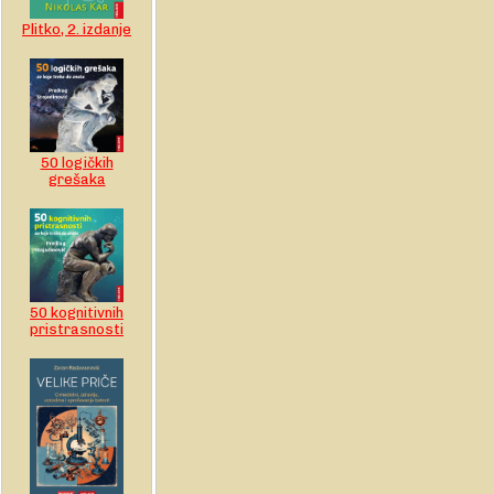
Plitko, 2. izdanje
50 logičkih
grešaka
50 kognitivnih
pristrasnosti