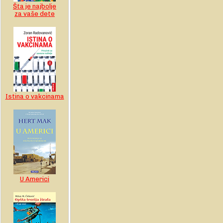
Šta je najbolje
za vaše dete
Istina o vakcinama
U Americi