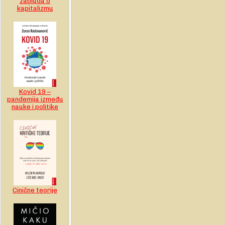
zabluda o
kapitalizmu
Kovid 19 –
pandemija između
nauke i politike
Cinične teorije