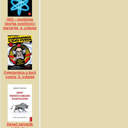
QED – neobična
teorija svetlosti i
materije, 4. izdanje
Cvjećarnica u kući
cveća, 5. izdanje
Deset najvećih