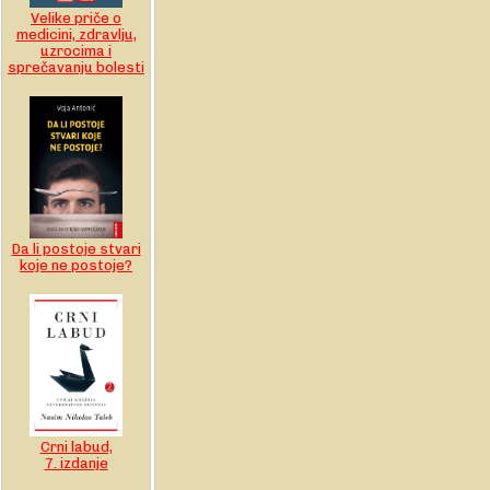
Velike priče o
medicini, zdravlju,
uzrocima i
sprečavanju bolesti
Da li postoje stvari
koje ne postoje?
Crni labud,
7. izdanje