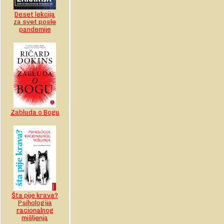
Deset lekcija
za svet posle
pandemije
Zabluda o Bogu
Šta pije krava?
Psihologija
racionalnog
mišljenja