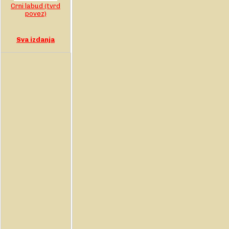
Crni labud (tvrd
povez)
Sva izdanja