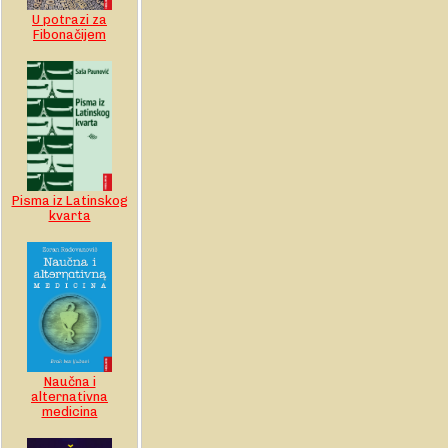
U potrazi za
Fibonačijem
Pisma iz Latinskog
kvarta
Naučna i
alternativna
medicina