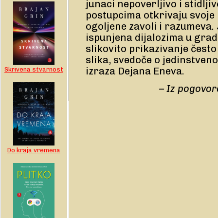
junaci nepoverljivo i stidlji
postupcima otkrivaju svoje b
ogoljene zavoli i razumeva
ispunjena dijalozima u gra
slikovito prikazivanje čest
slika, svedoče o jedinstven
izraza Dejana Eneva.
Skrivena stvarnost
– Iz pogovo
Do kraja vremena