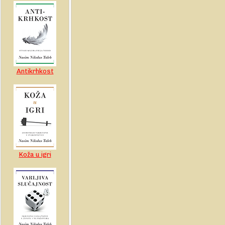
Antikrhkost
Koža u igri