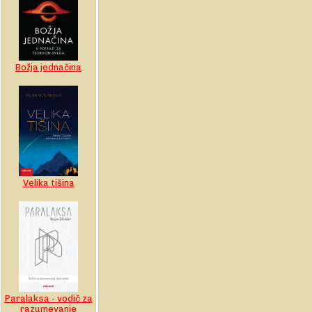
Božja jednačina
Velika tišina
Paralaksa - vodič za
razumevanje