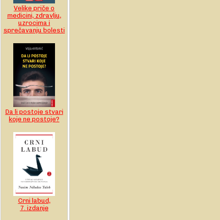
Velike priče o
medicini, zdravlju,
uzrocima i
sprečavanju bolesti
Da li postoje stvari
koje ne postoje?
Crni labud,
7. izdanje