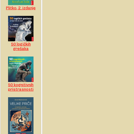
Plitko, 2. izdanje
50 logičkih
grešaka
50 kognitivnih
pristrasnosti