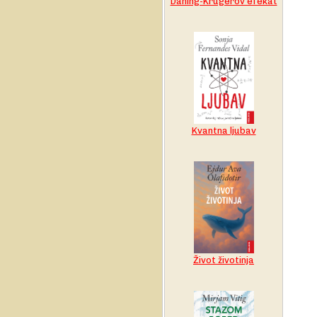
Daning-Krugerov efekat
Kvantna ljubav
Život životinja