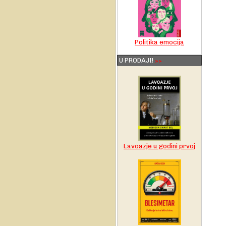
Politika emocija
U PRODAJI!
>>
Lavoazje u godini prvoj