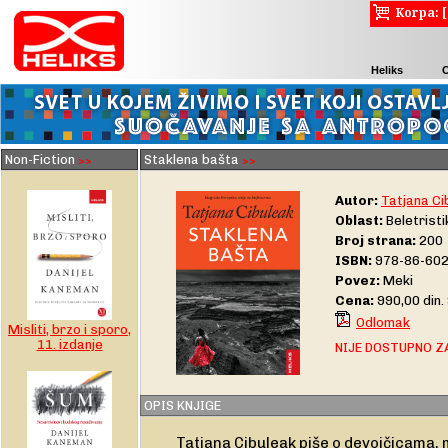
Korpa: 
Heliks
Non-Fiction
Staklena bašta
>>
>>
Autor:
Tatjana Ci
Oblast:
Beletrist
Broj strana:
200
ISBN:
978-86-602
Povez:
Meki
Cena:
990,00 din
Odlomak
Misliti, brzo i sporo,
11. izdanje
NIJE DOSTUPNO Z
OPIS KNJIGE
Tatjana Cibuleak piše o devojčicama,