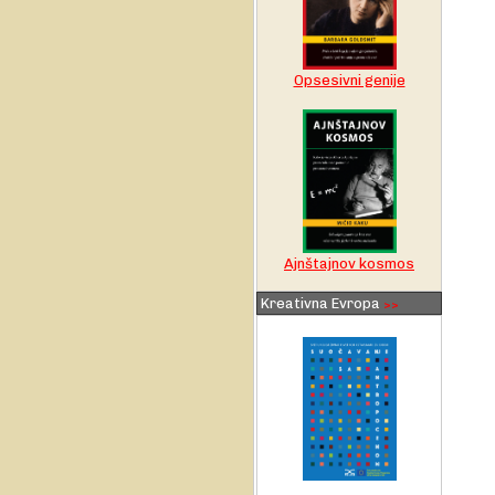
Opsesivni genije
Ajnštajnov kosmos
Kreativna Evropa
>>