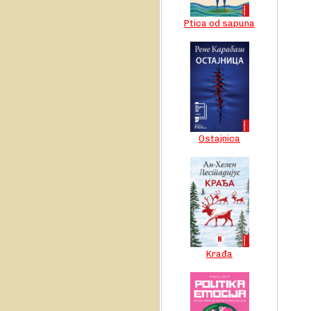
Ptica od sapuna
Ostajnica
Krađa