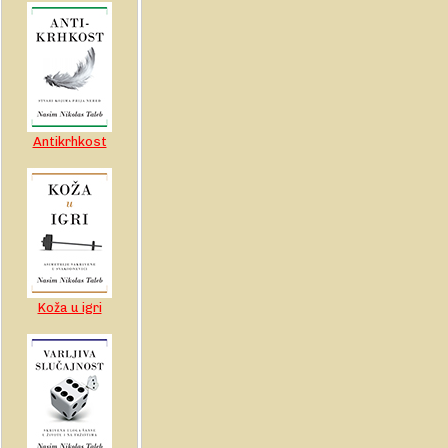
Antikrhkost
Koža u igri