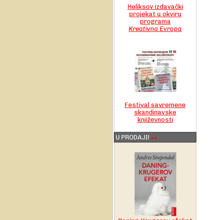
Heliksov izdavački
projekat u okviru
programa
Kreativna Evropa
Festival savremene
skandinavske
književnosti
U PRODAJI!
>>