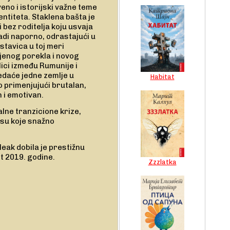
eno i istorijski važne teme
ntiteta. Staklena bašta je
 bez roditelja koju usvaja
adi naporno, odrastajući u
stavica u toj meri
njenog porekla i novog
lici između Rumunije i
edaće jedne zemlje u
Habitat
o primenjujući brutalan,
n i emotivan.
lne tranzicione krize,
 su koje snažno
eak dobila je prestižnu
t 2019. godine.
Zzzlatka