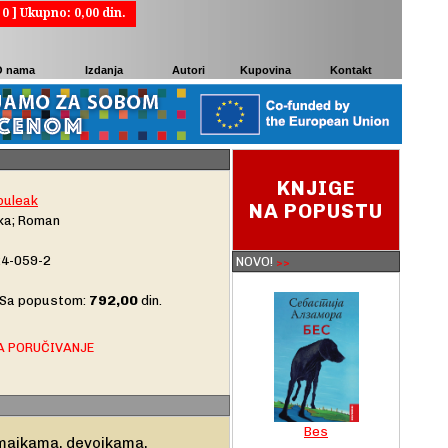
[
0
] Ukupno:
0,00 din.
O nama
Izdanja
Autori
Kupovina
Kontakt
KNJIGE
buleak
NA POPUSTU
ika; Roman
4-059-2
NOVO!
>>
792,00
. Sa popustom:
din.
A PORUČIVANJE
Bes
 majkama, devojkama,