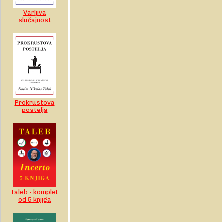
Varljiva
slučajnost
Prokrustova
postelja
Taleb - komplet
od 5 knjiga