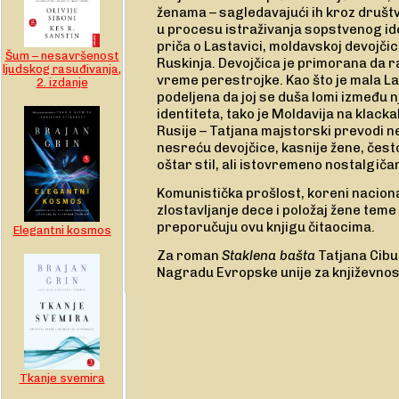
ženama – sagledavajući ih kroz društv
u procesu istraživanja sopstvenog ide
priča o Lastavici, moldavskoj devojčici
Šum – nesavršenost
Ruskinja. Devojčica je primorana da r
ljudskog rasuđivanja,
vreme perestrojke. Kao što je mala La
2. izdanje
podeljena da joj se duša lomi između 
identiteta, tako je Moldavija na klacka
Rusije – Tatjana majstorski prevodi n
nesreću devojčice, kasnije žene, čest
oštar stil, ali istovremeno nostalgiča
Komunistička prošlost, koreni naciona
zlostavljanje dece i položaj žene teme
preporučuju ovu knjigu čitaocima.
Elegantni kosmos
Za roman
Staklena bašta
Tatjana Cibul
Nagradu Evropske unije za književnos
Tkanje svemira