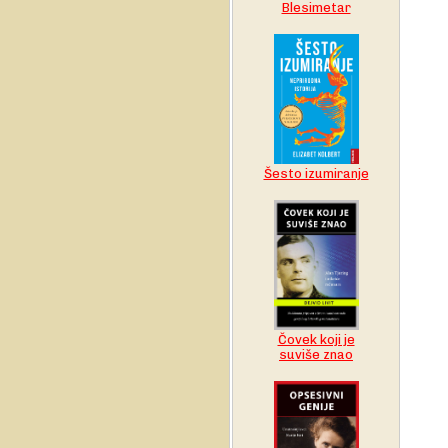
Blesimetar
Šesto izumiranje
Čovek koji je
suviše znao