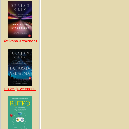
Skrivena stvarnost
Do kraja vremena