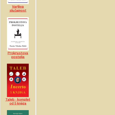
Varljiva
slučajnost
Prokrustova
postelja
Taleb - komplet
od 5 knjiga