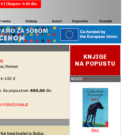
[
0
] Ukupno:
0,00 din.
O nama
Izdanja
Autori
Kupovina
Kontakt
KNJIGE
ju
NA POPUSTU
ika; Roman
4-132-2
NOVO!
>>
880,00
in. Sa popustom:
din.
A PORUČIVANJE
Bes
rke bestselera
Soba
,