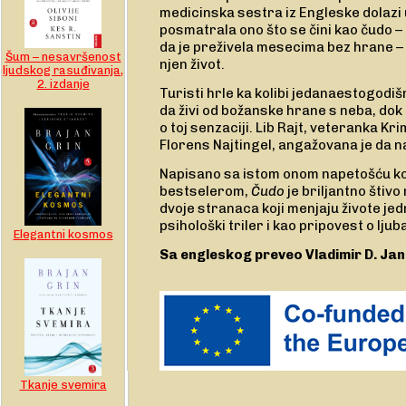
medicinska sestra iz Engleske dolazi 
posmatrala ono što se čini kao čudo – 
da je preživela mesecima bez hrane – 
Šum – nesavršenost
njen život.
ljudskog rasuđivanja,
2. izdanje
Turisti hrle ka kolibi jedanaestogodiš
da živi od božanske hrane s neba, dok
o toj senzaciji. Lib Rajt, veteranka Kr
Florens Najtingel, angažovana je da n
Napisano sa istom onom napetošću ko
bestselerom,
Čudo
je briljantno štivo
dvoje stranaca koji menjaju živote j
psihološki triler i kao pripovest o lju
Elegantni kosmos
Sa engleskog preveo Vladimir D. Jan
Tkanje svemira