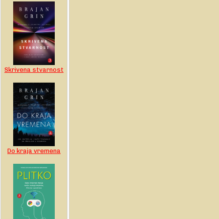
Skrivena stvarnost
Do kraja vremena