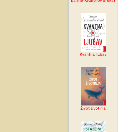
Daning-Krugerov efekat
Kvantna ljubav
Život životinja