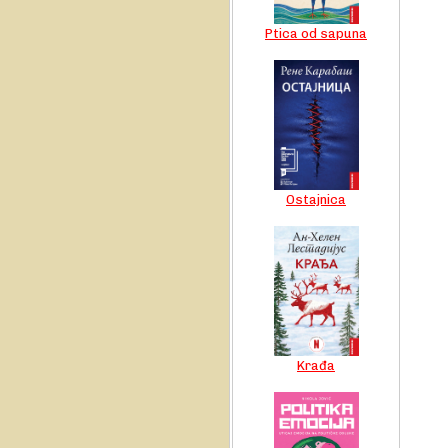
Ptica od sapuna
Ostajnica
Krađa