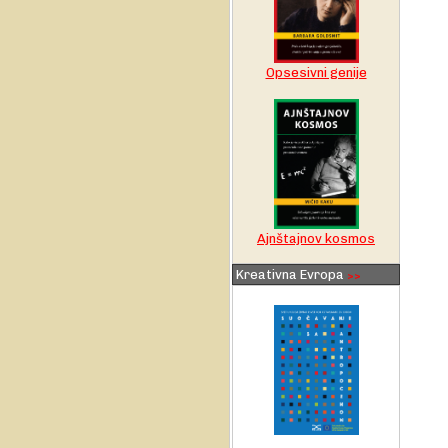
Opsesivni genije
Ajnštajnov kosmos
Kreativna Evropa
>>