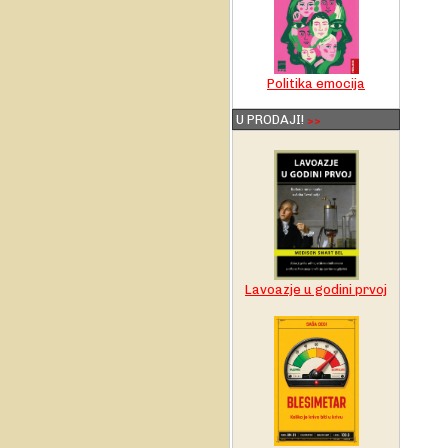
Politika emocija
U PRODAJI!
>>
Lavoazje u godini prvoj