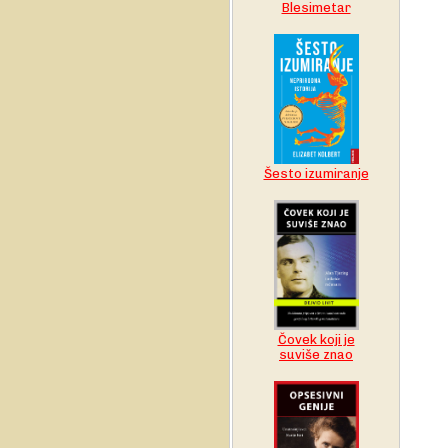
Blesimetar
Šesto izumiranje
Čovek koji je
suviše znao