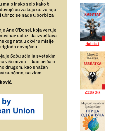
u malo irsko selo kako bi
devojčicu za koju se veruje
i ubrzo se nađe u borbi za
nje Ane O’Donel, koja veruje
 novinar dolazi da izveštava
imskog rata u okviru misije
Habitat
adgleda devojčicu.
ja je
Sobu
učinila svetskim
 na više nivoa — kao priča o
edno drugom, kao snažan
bavi suočenoj sa zlom.
ković.
Zzzlatka