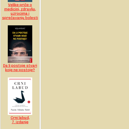
Velike priče o
medicini, zdravlju,
uzrocima i
sprečavanju bolesti
Da li postoje stvari
koje ne postoje?
Crni labud,
7. izdanje