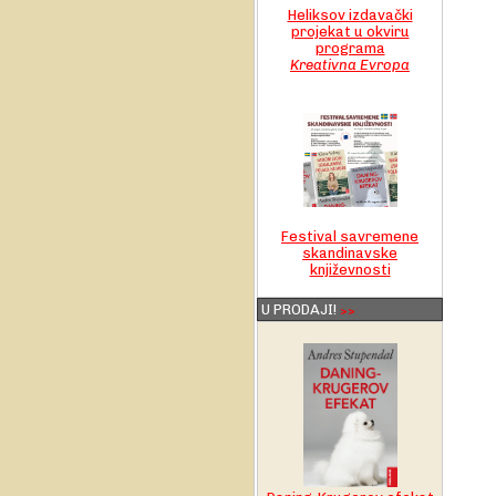
Heliksov izdavački
projekat u okviru
programa
Kreativna Evropa
Festival savremene
skandinavske
književnosti
U PRODAJI!
>>