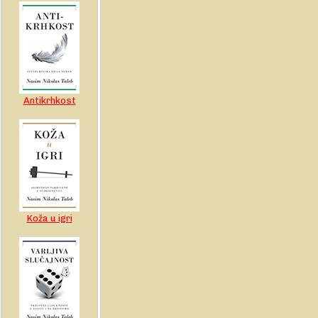
Antikrhkost
Koža u igri