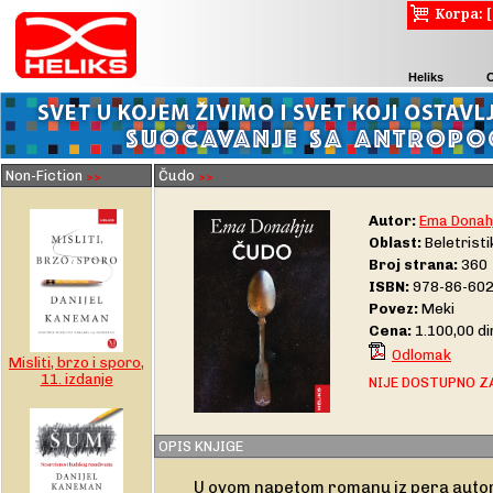
Korpa: 
Heliks
Non-Fiction
Čudo
>>
>>
Autor:
Ema Donah
Oblast:
Beletrist
Broj strana:
360
ISBN:
978-86-602
Povez:
Meki
Cena:
1.100,00 d
Odlomak
Misliti, brzo i sporo,
11. izdanje
NIJE DOSTUPNO Z
OPIS KNJIGE
U ovom napetom romanu iz pera auto