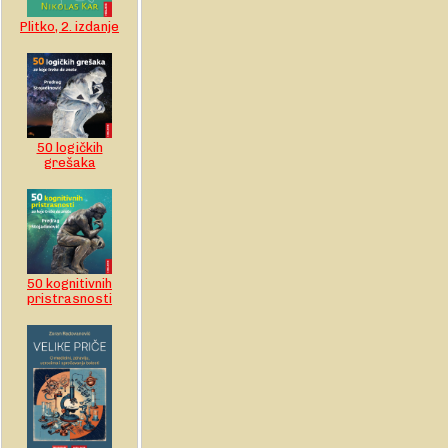
Plitko, 2. izdanje
50 logičkih
grešaka
50 kognitivnih
pristrasnosti