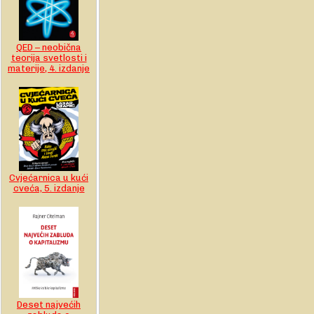
QED – neobična
teorija svetlosti i
materije, 4. izdanje
Cvjećarnica u kući
cveća, 5. izdanje
Deset najvećih