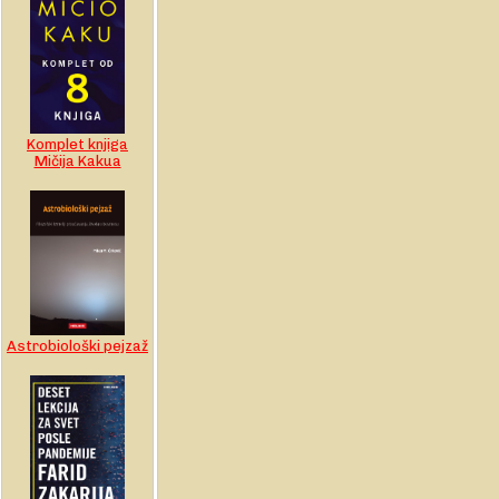
Komplet knjiga
Mičija Kakua
Astrobiološki pejzaž