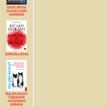
Deset lekcija
za svet posle
pandemije
Zabluda o Bogu
Šta pije krava?
Psihologija
racionalnog
mišljenja