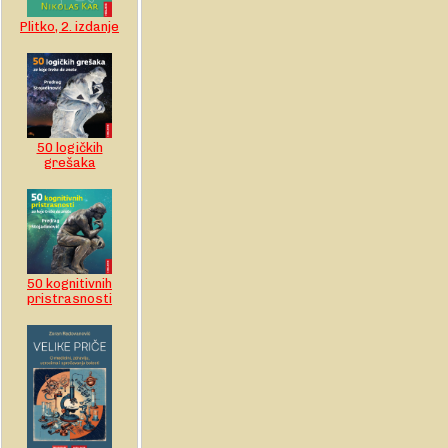
Plitko, 2. izdanje
50 logičkih
grešaka
50 kognitivnih
pristrasnosti