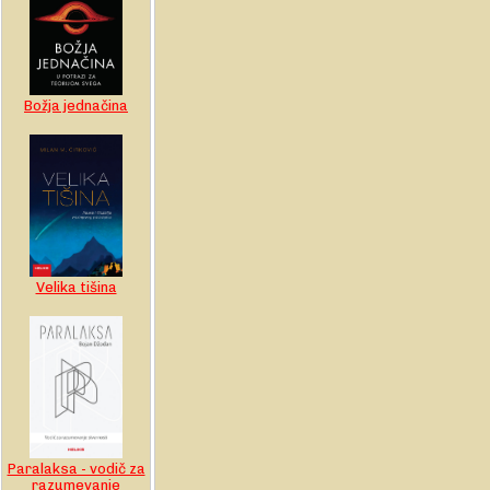
Božja jednačina
Velika tišina
Paralaksa - vodič za
razumevanje