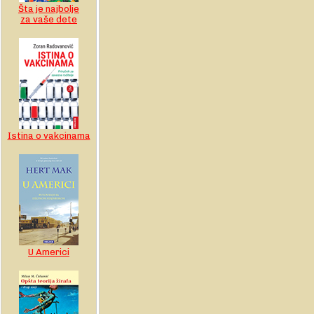
Šta je najbolje
za vaše dete
Istina o vakcinama
U Americi