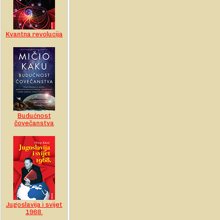
Kvantna revolucija
Budućnost
čovečanstva
Jugoslavija i svijet
1968.