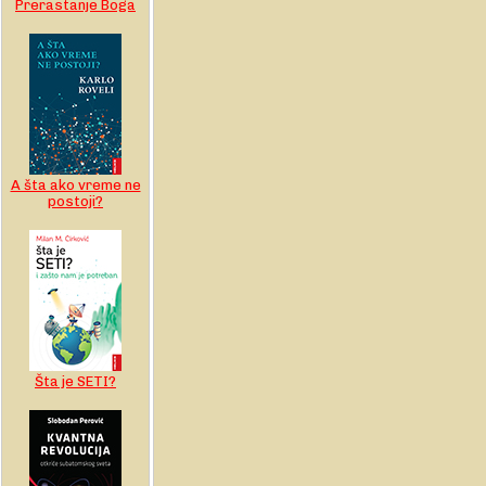
Prerastanje Boga
A šta ako vreme ne
postoji?
Šta je SETI?