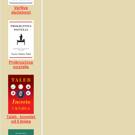
Varljiva
slučajnost
Prokrustova
postelja
Taleb - komplet
od 5 knjiga