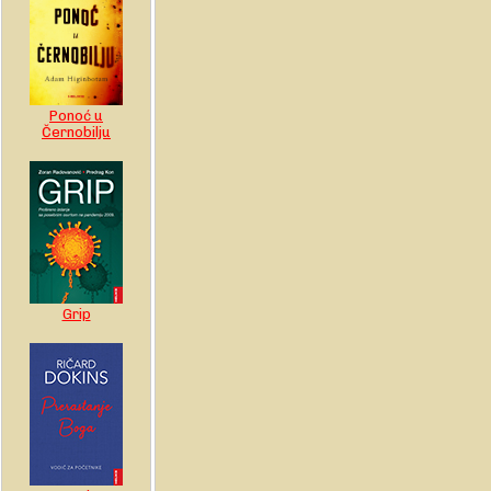
Ponoć u
Černobilju
Grip