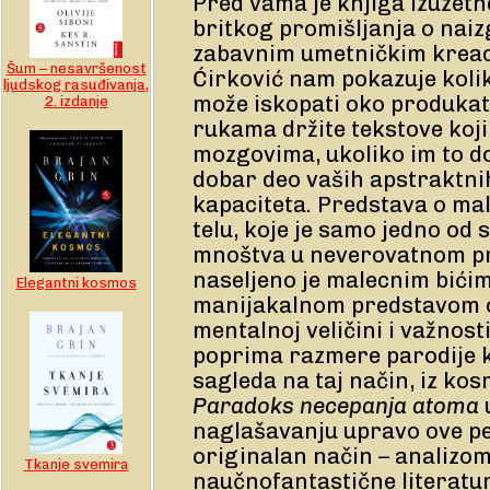
Pred vama je knjiga izuzetn
britkog promišljanja o naiz
zabavnim umetničkim kreac
Šum – nesavršenost
Ćirković nam pokazuje koli
ljudskog rasuđivanja,
može iskopati oko produkat
2. izdanje
rukama držite tekstove koji
mozgovima, ukoliko im to do
dobar deo vaših apstraktni
kapaciteta. Predstava o m
telu, koje je samo jedno od 
mnoštva u neverovatnom pr
naseljeno je malecnim bići
Elegantni kosmos
manijakalnom predstavom 
mentalnoj veličini i važnost
poprima razmere parodije k
sagleda na taj način, iz ko
Paradoks necepanja atoma
naglašavanju upravo ove pe
originalan način – analizom
Tkanje svemira
naučnofantastične literatur