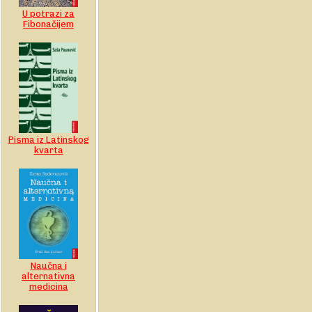
U potrazi za
Fibonačijem
Pisma iz Latinskog
kvarta
Naučna i
alternativna
medicina