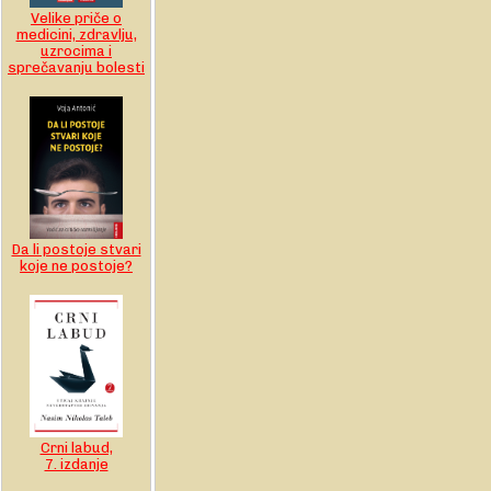
Velike priče o
medicini, zdravlju,
uzrocima i
sprečavanju bolesti
Da li postoje stvari
koje ne postoje?
Crni labud,
7. izdanje