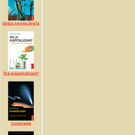
Opšta teorija žirafa
Šta je kapitalizam?
Izumiranje