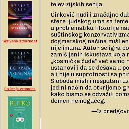
televizijskih serija.
Ćirković nudi i značajno du
sfere ljudskog uma sa teme
u problematiku filozofije na
suštinskog konzervativizma
dogmatskog načina mišljenj
Skrivena stvarnost
nije imuna. Autor se igra p
zamišljenih iskustava koja 
„kosmička čuda“ već samo n
ustanovili da se dešava u p
ali nije u suprotnosti sa p
Sloboda misli i nesputani uz
jedini način da otkrijemo 
Do kraja vremena
kako bismo se odvažili poma
domen nemogućeg.
—Iz predgovo