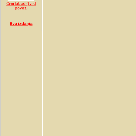
Crni labud (tvrd
povez)
Sva izdanja