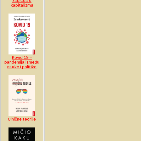
zabluda o
kapitalizmu
Kovid 19 –
pandemija između
nauke i politike
Cinične teorije