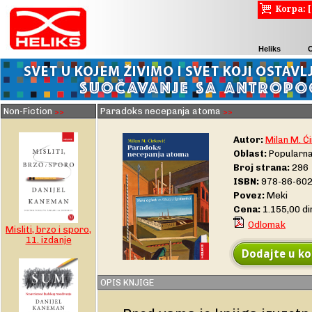
Korpa: 
Heliks
Non-Fiction
Paradoks necepanja atoma
>>
>>
Autor:
Milan M. Ć
Oblast:
Popularna 
Broj strana:
296
ISBN:
978-86-602
Povez:
Meki
Cena:
1.155,00 d
Odlomak
Misliti, brzo i sporo,
11. izdanje
Dodajte u ko
OPIS KNJIGE