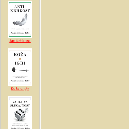
Antikrhkost
Koža u igri