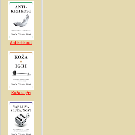
Antikrhkost
Koža u igri