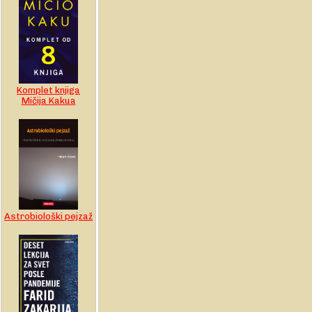
Komplet knjiga
Mičija Kakua
Astrobiološki pejzaž