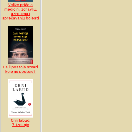
Velike priče o
medicini, zdravlju,
uzrocima i
sprečavanju bolesti
Da li postoje stvari
koje ne postoje?
Crni labud,
7. izdanje