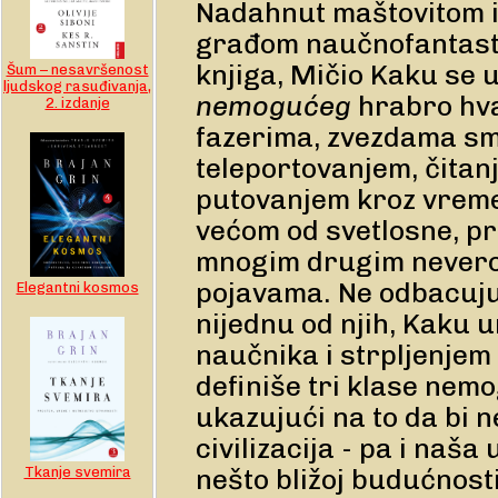
Nadahnut maštovitom i
građom naučnofantasti
knjiga, Mičio Kaku se 
Šum – nesavršenost
ljudskog rasuđivanja,
nemogućeg
hrabro hva
2. izdanje
fazerima, zvezdama sm
teleportovanjem, čitanj
putovanjem kroz vreme
većom od svetlosne, pr
mnogim drugim never
pojavama. Ne odbacuj
Elegantni kosmos
nijednu od njih, Kaku
naučnika i strpljenje
definiše tri klase nem
ukazujući na to da bi
civilizacija - pa i naša u
nešto bližoj budućnost
Tkanje svemira