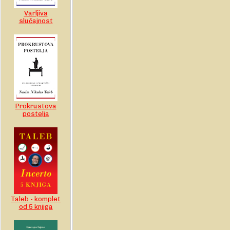
Varljiva
slučajnost
Prokrustova
postelja
Taleb - komplet
od 5 knjiga