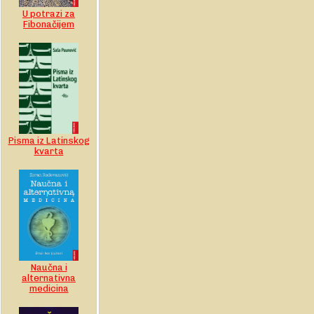
U potrazi za
Fibonačijem
Pisma iz Latinskog
kvarta
Naučna i
alternativna
medicina