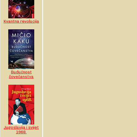
Kvantna revolucija
Budućnost
čovečanstva
Jugoslavija i svijet
1968.