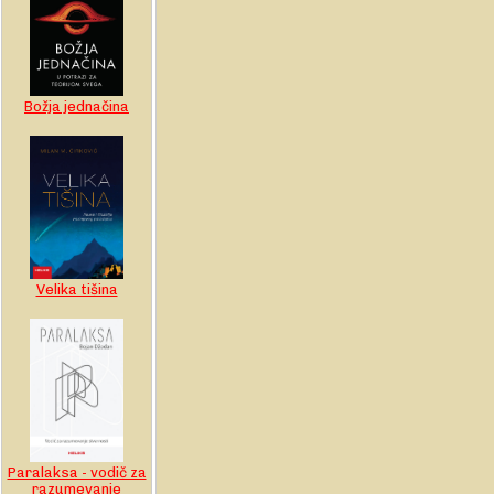
Božja jednačina
Velika tišina
Paralaksa - vodič za
razumevanje