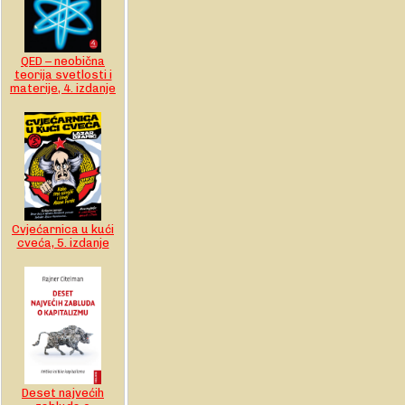
QED – neobična
teorija svetlosti i
materije, 4. izdanje
Cvjećarnica u kući
cveća, 5. izdanje
Deset najvećih