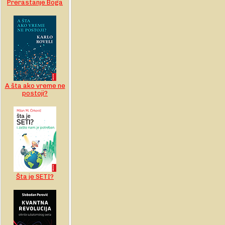
Prerastanje Boga
A šta ako vreme ne
postoji?
Šta je SETI?