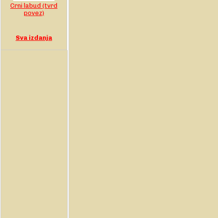
Crni labud (tvrd
povez)
Sva izdanja