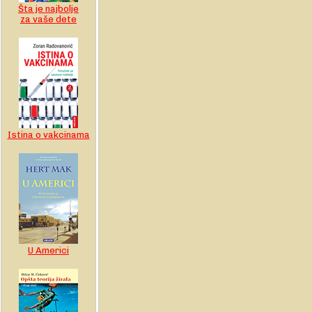
Šta je najbolje
za vaše dete
Istina o vakcinama
U Americi