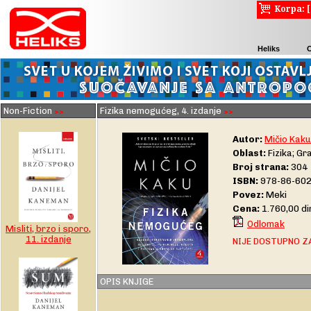
Korpa: 
Heliks
Non-Fiction
Fizika nemogućeg, 4. izdanje
>>
>>
Autor:
Mičio Kaku
Oblast:
Fizika; Gr
Broj strana:
304
ISBN:
978-86-602
Povez:
Meki
Cena:
1.760,00 d
Odlomak
Misliti, brzo i sporo,
11. izdanje
NIJE DOSTUPNO Z
OPIS KNJIGE