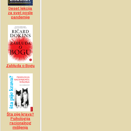
Deset lekcija
za svet posle
pandemije
Zabluda o Bogu
Šta pije krava?
Psihologija
racionalnog
mišljenja