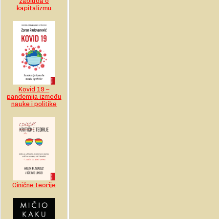
zabluda o
kapitalizmu
Kovid 19 –
pandemija između
nauke i politike
Cinične teorije