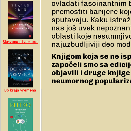
ovladati fascinantnim 
premostiti barijere ko
sputavaju. Kaku istražu
nas još uvek nepoznan
oblasti koje nesumnjiv
Skrivena stvarnost
najuzbudljiviji deo mod
Knjigom koja se ne isp
započeli smo sa edici
objavili i druge knjig
neumornog populariz
Do kraja vremena