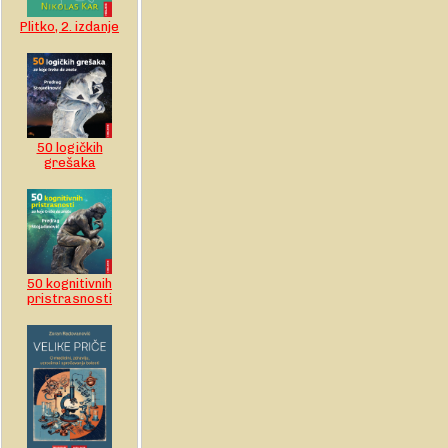
Plitko, 2. izdanje
50 logičkih
grešaka
50 kognitivnih
pristrasnosti