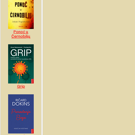
Ponoć u
Černobilju
Grip