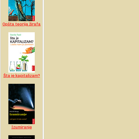
Opšta teorija žirafa
Šta je kapitalizam?
Izumiranje