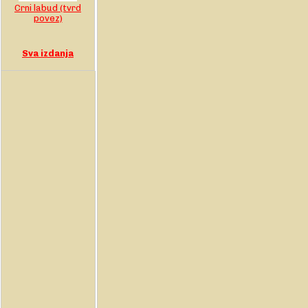
Crni labud (tvrd
povez)
Sva izdanja