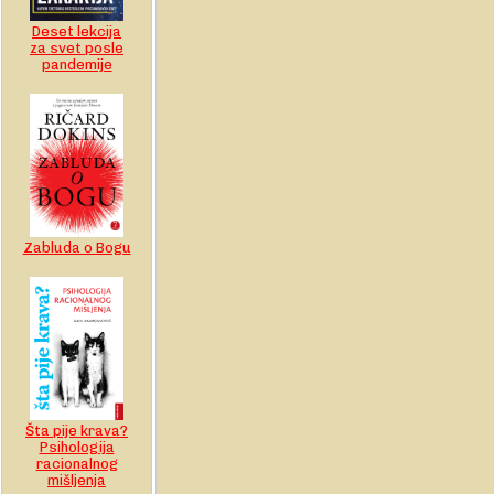
Deset lekcija
za svet posle
pandemije
Zabluda o Bogu
Šta pije krava?
Psihologija
racionalnog
mišljenja