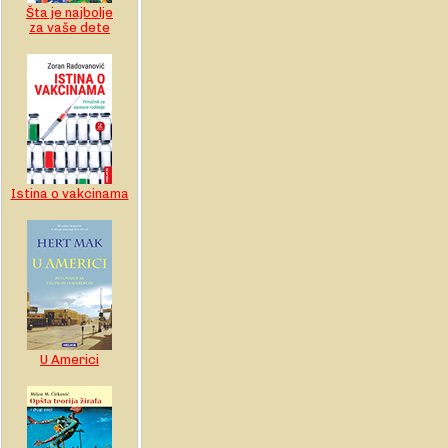
Šta je najbolje
za vaše dete
Istina o vakcinama
U Americi