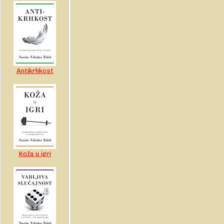
Antikrhkost
Koža u igri