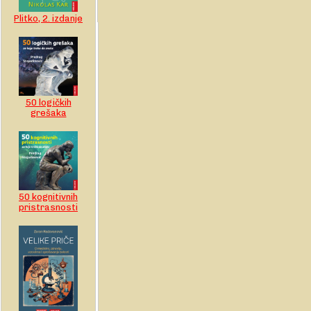
Plitko, 2. izdanje
50 logičkih
grešaka
50 kognitivnih
pristrasnosti