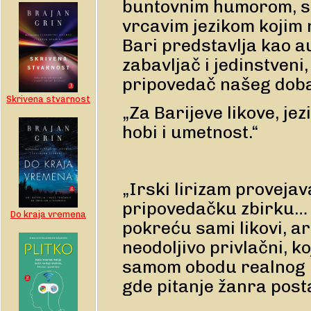
buntovnim humorom, s
vrcavim jezikom kojim
Bari predstavlja kao a
zabavljač i jedinstveni,
pripovedač našeg dob
Skrivena stvarnost
„Za Barijeve likove, jezi
hobi i umetnost.“
„Irski lirizam provejav
pripovedačku zbirku… 
Do kraja vremena
pokreću sami likovi, ar
neodoljivo privlačni, ko
samom obodu realnog i
gde pitanje žanra posta