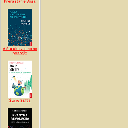
Prerastanje Boga
A šta ako vreme ne
postoji?
Šta je SETI?