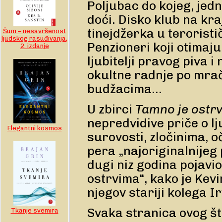
Poljubac do kojeg, jed
doći. Disko klub na kra
tinejdžerka u teroristič
Šum – nesavršenost
ljudskog rasuđivanja,
Penzioneri koji otimaj
2. izdanje
ljubitelji pravog piva 
okultne radnje po mra
budžacima...
U zbirci
Tamno je ostr
nepredvidive priče o lj
Elegantni kosmos
surovosti, zločinima, oč
pera „najoriginalnijeg 
dugi niz godina pojavi
ostrvima“, kako je Kevi
njegov stariji kolega Ir
Svaka stranica ovog št
Tkanje svemira