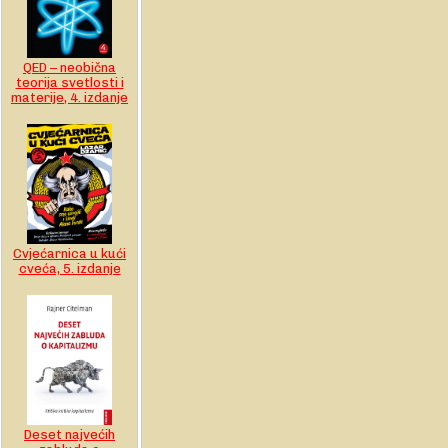
QED – neobična
teorija svetlosti i
materije, 4. izdanje
Cvjećarnica u kući
cveća, 5. izdanje
Deset najvećih