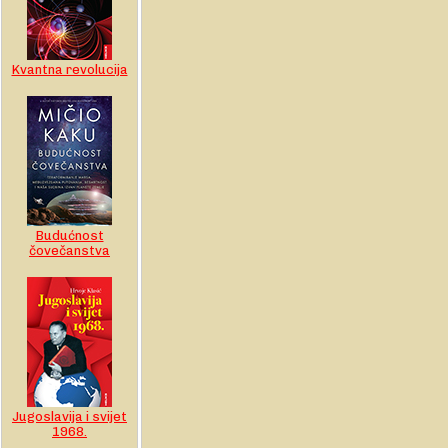
Kvantna revolucija
Budućnost
čovečanstva
Jugoslavija i svijet
1968.