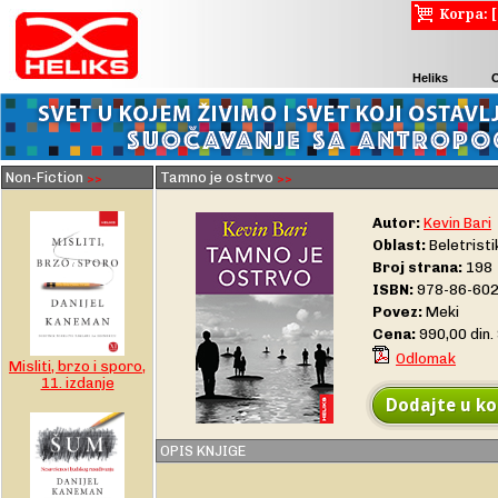
Korpa: 
Heliks
Non-Fiction
Tamno je ostrvo
>>
>>
Autor:
Kevin Bari
Oblast:
Beletristi
Broj strana:
198
ISBN:
978-86-602
Povez:
Meki
Cena:
990,00 din
Odlomak
Misliti, brzo i sporo,
11. izdanje
Dodajte u ko
OPIS KNJIGE