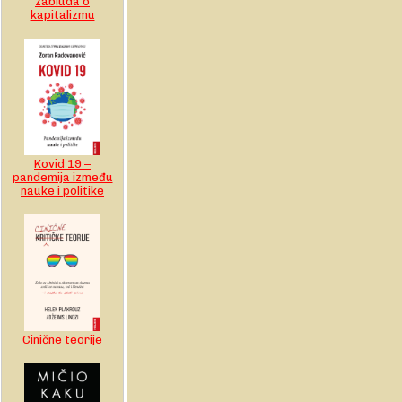
zabluda o
kapitalizmu
Kovid 19 –
pandemija između
nauke i politike
Cinične teorije