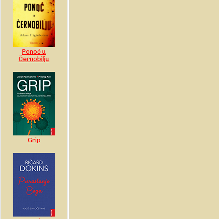
Ponoć u
Černobilju
Grip