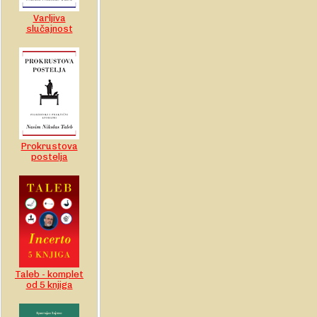
Varljiva
slučajnost
Prokrustova
postelja
Taleb - komplet
od 5 knjiga