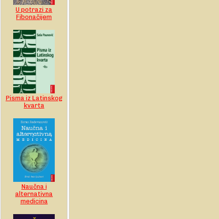
U potrazi za
Fibonačijem
Pisma iz Latinskog
kvarta
Naučna i
alternativna
medicina